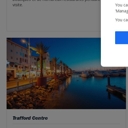
visite.
You can
‘Manage
You ca
Trafford Centre