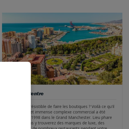
Trafford Centre
Une envie irrésistible de faire les boutiques ? Voilà ce qu'il
vous faut. Cet immense complexe commercial a été
inauguré en 1998 dans le Grand Manchester. Lieu phare
du pays, vous y trouverez des marques de luxe, des
boutiques et de nombreux restaurants pendant votre