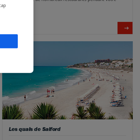
visite.
tap
Les quais de Salford