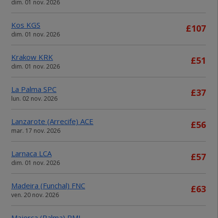
dim. 01 nov. 2026
Kos KGS
£107
dim. 01 nov. 2026
Krakow KRK
£51
dim. 01 nov. 2026
La Palma SPC
£37
lun. 02 nov. 2026
Lanzarote (Arrecife) ACE
£56
mar. 17 nov. 2026
Larnaca LCA
£57
dim. 01 nov. 2026
Madeira (Funchal) FNC
£63
ven. 20 nov. 2026
Majorca (Palma) PMI