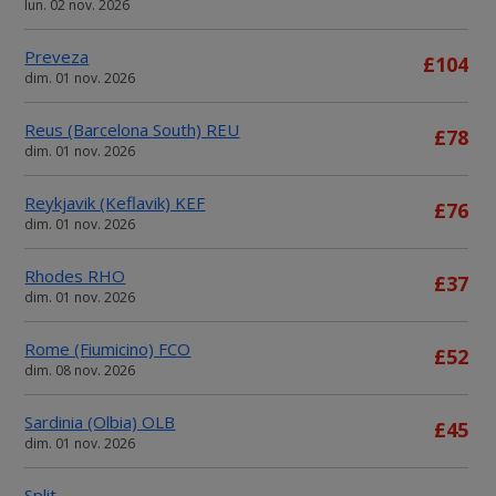
lun. 02 nov. 2026
Preveza
£104
dim. 01 nov. 2026
Reus (Barcelona South) REU
£78
dim. 01 nov. 2026
Reykjavik (Keflavik) KEF
£76
dim. 01 nov. 2026
Rhodes RHO
£37
dim. 01 nov. 2026
Rome (Fiumicino) FCO
£52
dim. 08 nov. 2026
Sardinia (Olbia) OLB
£45
dim. 01 nov. 2026
Split