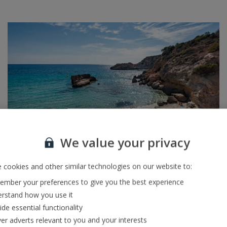
We value your privacy
Trafford Centre
 cookies and other similar technologies on our website to:
mber your preferences to give you the best experience
Une envie irrésistible de faire les boutiques ? Voilà ce qu'il
rstand how you use it
vous faut. Cet immense complexe commercial a été
inauguré en 1998 dans le Grand Manchester. Lieu phare
ide essential functionality
du pays, vous y trouverez des marques de luxe, des
ver adverts relevant to you and your interests
boutiques et de nombreux restaurants pendant votre