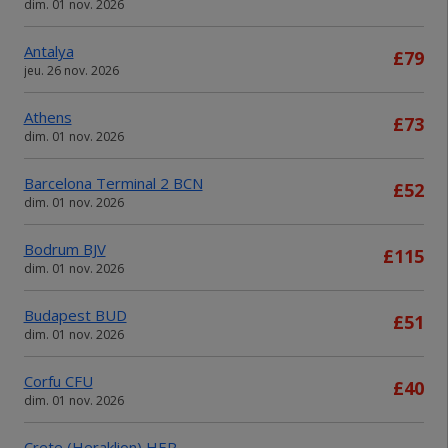
dim. 01 nov. 2026
Antalya
£79
jeu. 26 nov. 2026
Athens
£73
dim. 01 nov. 2026
Barcelona Terminal 2 BCN
£52
dim. 01 nov. 2026
Bodrum BJV
£115
dim. 01 nov. 2026
Budapest BUD
£51
dim. 01 nov. 2026
Corfu CFU
£40
dim. 01 nov. 2026
Crete (Heraklion) HER