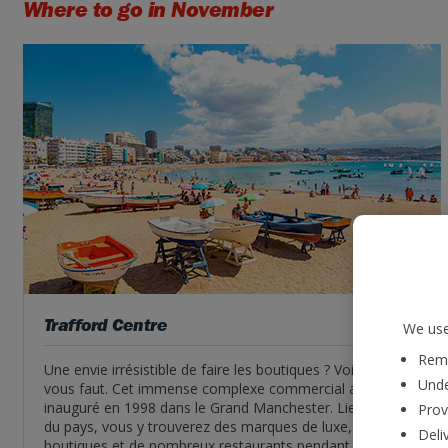
Where to go in November
Trafford Centre
We use
Reme
Une envie irrésistible de faire les boutiques ? Voilà ce qu'il
Unde
vous faut. Cet immense complexe commercial a été
inauguré en 1998 dans le Grand Manchester. Lieu phare
Prov
du pays, vous y trouverez des marques de luxe, des
Deli
boutiques et de nombreux restaurants pendant votre