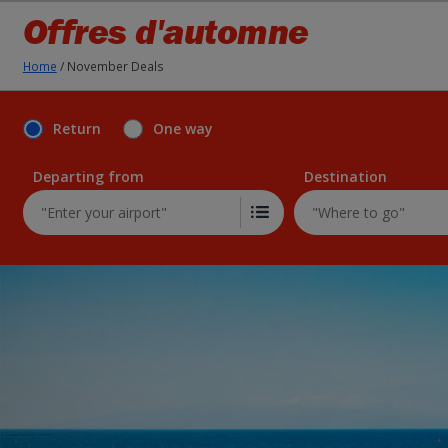
Offres d'automne
Home
/
November Deals
Return
One way
Departing from
Destination