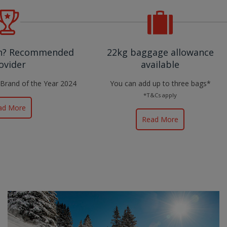
ch? Recommended
22kg baggage allowance
ovider
available
 Brand of the Year 2024
You can add up to three bags*
*T&Cs apply
ad More
Read More