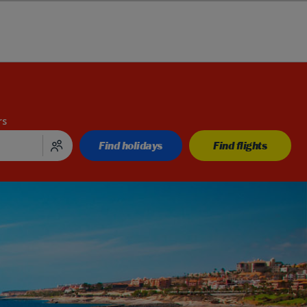
rs
Find holidays
Find flights