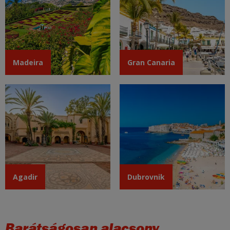
Madeira
Gran Canaria
Agadir
Dubrovnik
Barátságosan alacsony