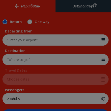
Repülőutak
Jet2holidays
Return
One way
Departing from
Destination
Travel Dates
Passengers
2 Adults