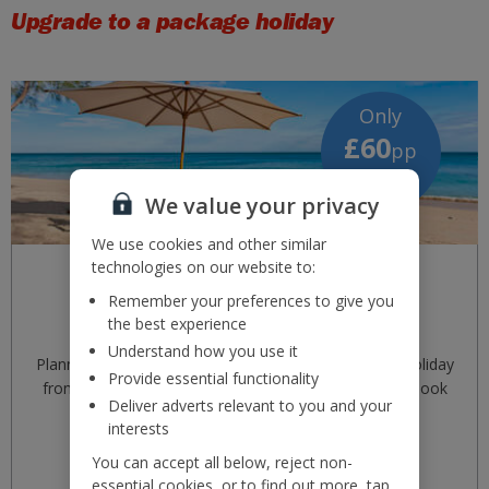
Upgrade to a package holiday
Only
£60
pp
deposit
We value your privacy
We use cookies and other similar
technologies on our website to:
Remember your preferences to give you
the best experience
Understand how you use it
Planning your getaway is a breeze. Book a package holiday
Provide essential functionality
from London Stansted Airport with
Jet2holidays
and look
Deliver adverts relevant to you and your
forward to an incredible experience.
interests
You can accept all below, reject non-
Take a look
essential cookies, or to find out more, tap