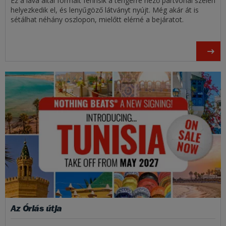
Ez a láva által formált fennsík a tengerre néző partvonal szélén
helyezkedik el, és lenyűgöző látványt nyújt. Még akár át is
sétálhat néhány oszlopon, mielőtt elérné a bejáratot.
Az Óriás útja