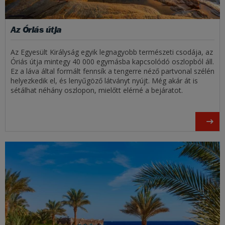
Az Óriás útja
Az Egyesült Királyság egyik legnagyobb természeti csodája, az
Óriás útja mintegy 40 000 egymásba kapcsolódó oszlopból áll.
Ez a láva által formált fennsík a tengerre néző partvonal szélén
helyezkedik el, és lenyűgöző látványt nyújt. Még akár át is
sétálhat néhány oszlopon, mielőtt elérné a bejáratot.