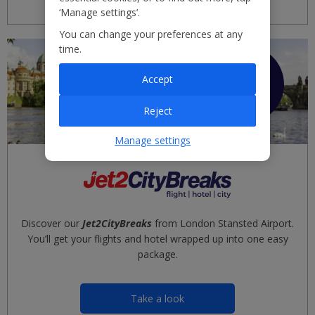
‘Manage settings’.
You can change your preferences at any
time.
Only
£60
Accept
pp
deposit
Reject
Manage settings
Discover our
Jet2CityBreaks
from London Stansted Airport.
You’ll get your flights and hotel wrapped up into one easy
package.
Take a look