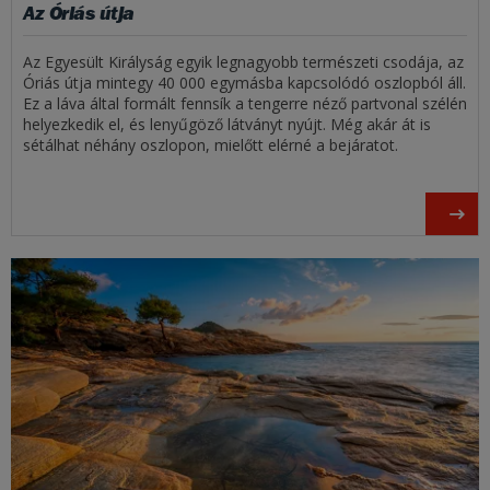
Az Óriás útja
Az Egyesült Királyság egyik legnagyobb természeti csodája, az
Óriás útja mintegy 40 000 egymásba kapcsolódó oszlopból áll.
Ez a láva által formált fennsík a tengerre néző partvonal szélén
helyezkedik el, és lenyűgöző látványt nyújt. Még akár át is
sétálhat néhány oszlopon, mielőtt elérné a bejáratot.