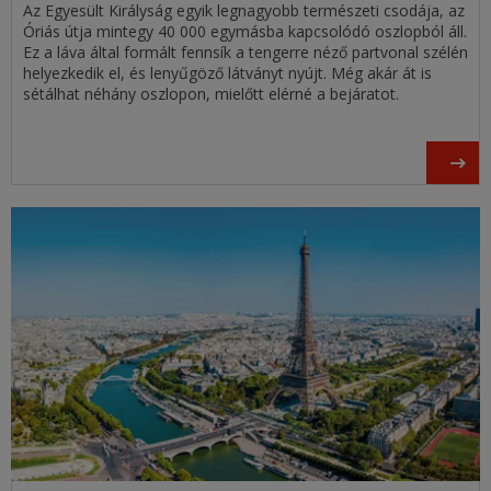
Az Egyesült Királyság egyik legnagyobb természeti csodája, az
Óriás útja mintegy 40 000 egymásba kapcsolódó oszlopból áll.
Ez a láva által formált fennsík a tengerre néző partvonal szélén
helyezkedik el, és lenyűgöző látványt nyújt. Még akár át is
sétálhat néhány oszlopon, mielőtt elérné a bejáratot.