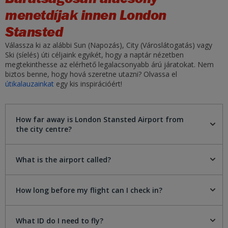
menetdíjak innen London
Stansted
Válassza ki az alábbi Sun (Napozás), City (Városlátogatás) vagy
Ski (síelés) úti céljaink egyikét, hogy a naptár nézetben
megtekinthesse az elérhető legalacsonyabb árú járatokat. Nem
biztos benne, hogy hová szeretne utazni? Olvassa el
útikalauzainkat
egy kis inspirációért!
How far away is London Stansted Airport from
the city centre?
What is the airport called?
How long before my flight can I check in?
What ID do I need to fly?