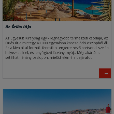
Az Óriás útja
Az Egyesült Királyság egyik legnagyobb természeti csodája, az
Óriás útja mintegy 40 000 egymásba kapcsolódó oszlopból áll.
Ez a láva által formált fennsík a tengerre néző partvonal szélén
helyezkedik el, és lenyűgöző látványt nyújt. Még akár át is
sétálhat néhány oszlopon, mielőtt elérné a bejáratot.