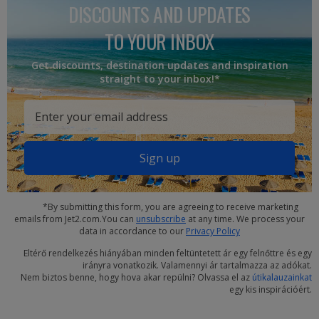
DISCOUNTS AND UPDATES
TO YOUR INBOX
Get discounts, destination updates and inspiration
straight to your inbox!*
Sign up
*By submitting this form, you are agreeing to receive marketing
emails from Jet2.com.You can
unsubscribe
at any time. We process your
data in accordance to our
Privacy Policy
Eltérő rendelkezés hiányában minden feltüntetett ár egy felnőttre és egy
irányra vonatkozik. Valamennyi ár tartalmazza az adókat.
Nem biztos benne, hogy hova akar repülni? Olvassa el az
útikalauzainkat
egy kis inspirációért.