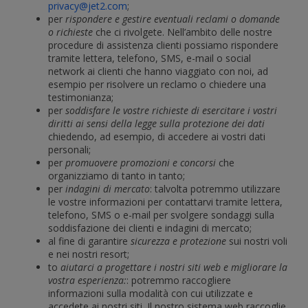
privacy@jet2.com
;
per
rispondere e gestire eventuali reclami o domande
o richieste
che ci rivolgete. Nell’ambito delle nostre
procedure di assistenza clienti possiamo rispondere
tramite lettera, telefono, SMS, e-mail o social
network ai clienti che hanno viaggiato con noi, ad
esempio per risolvere un reclamo o chiedere una
testimonianza;
per
soddisfare le vostre richieste di esercitare i vostri
diritti ai sensi della legge sulla protezione dei dati
chiedendo, ad esempio, di accedere ai vostri dati
personali;
per
promuovere promozioni e concorsi
che
organizziamo di tanto in tanto;
per
indagini di mercato
: talvolta potremmo utilizzare
le vostre informazioni per contattarvi tramite lettera,
telefono, SMS o e-mail per svolgere sondaggi sulla
soddisfazione dei clienti e indagini di mercato;
al fine di garantire
sicurezza e protezione
sui nostri voli
e nei nostri resort;
to
aiutarci a progettare i nostri siti web e migliorare la
vostra esperienza:
: potremmo raccogliere
informazioni sulla modalità con cui utilizzate e
accedete ai nostri siti. Il nostro sistema web raccoglie