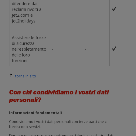
difendere dai
reclami rivolti a
-
-
Jet2.com e
Jet2holidays
Assistere le forze
di sicurezza
nell’espletamento
-
-
delle loro
funzioni.
torna in alto
Con chi condividiamo i vostri dati
personali?
Informazioni fondamentali
Condividiamo i vostri dati personali con terze parti che ci
forniscono servizi.
Durante questo processo potremmo, talvolta, trasferire dati