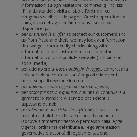
informazioni su ogni visitatore, compresi gli indirizzi
IP, la durata della visita al sito e l’ordine in cui
vengono visualizzate le pagine. Questa operazione è
spiegata in dettaglio nell’informativa sui cookie
disponibile
qui
per
prevenire le truffe:
: to protect our customers and
us from fraud and theft, we may look at information
that we get from identity checks along with
information in our customer records and other
information which is publicly available (including on
social media);
per adempiere ai
nostri obblighi di legge,
, compresa la
collaborazione con le autorità regolatorie e per i
nostri scopi di revisione interna;;
per
adempiere alle leggi e alle norme vigenti;
;
per
scopi formativi e qualitativI
al fine di continuare a
garantire lo standard di servizio che i clienti si
aspettano da noi;
per
adempiere alle richieste legittime
presentate da
autorità pubbliche, richieste di individuazione, o
laddove altrimenti richiesto o permesso dalla legge
vigente, ordinanze del tribunale, regolamentazioni
governative o autorità di regolamentazione;