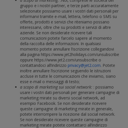
a scopo di marketing:
:Noi, comprese le società del
gruppo e i nostri partner, e terze parti accuratamente
selezionate possiamo usare i vostri dati personali per
informarvi tramite e-mail, lettera, telefono o SMS su
offerte, prodotti e servizi che riteniamo possano
interessarvi, oltre che su prodotti e servizi di altre
aziende. Se non desiderate ricevere tali
comunicazioni potete farcelo sapere al momento
della raccolta delle informazioni. In qualsiasi
momento potete annullare l’iscrizione collegandovi
alla pagina https://www.jet2holidays.com/unsubscribe
oppure https://www.jet2.com/unsubscribe o
contattandoci all’indirizzo
privacy@jet2.com
. Potete
inoltre annullare l’iscrizione seguendo le istruzioni
accluse in tutte le comunicazioni che inviamo, siano
esse e-mail o messaggi di testo;
a scopo di marketing sui social network:
: possiamo
usare i vostri dati personali per generare campagne di
marketing mirate su diversi social network, ad
esempio Facebook. Se non desiderate ricevere
queste campagne di marketing mirate in generale,
potete interrompere la ricezione dal social network.
Se non desiderate ricevere queste campagne di
marketing mirate potete contattarci all’indirizzo