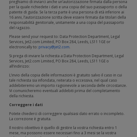
preghiamo di inviarci anche un’autorizzazione firmata dalla persona
per la quale richiedete i dati e una copia del suo passaporto o della
patente di guida. Se la terza parte è una persona di età inferiore ai
16 anni, l’autorizzazione scritta deve essere firmata dai titolari della
responsabilità genitoriale, unitamente a una copia del passaporto
del ragazzo.
Please send your request to: Data Protection Department, Legal
Services, Jet2.com Limited, PO Box 284, Leeds, LS11 1GE or
electronically to:
privacy@jet2.com
.
Si prega di inviare la richiesta a Data Protection Department, Legal
Services, Jet2.com Limited, PO Box 284, Leeds, LS11 1GE o
all’indirizzo:
L’invio della copia delle informazioni è gratuito salvo il caso in cui
tale richiesta sia infondata, reiterata o eccessiva, nel qual caso
addebiteremo un importo ragionevole a seconda delle circostanze.
Vi comunicheremo eventuali addebiti prima del completamento
della richiesta.
Correggere i dati
Potete chiederci di correggere qualsiasi dato errato o incompleto.
La correzione è gratuita.
Il nostro obiettivo è quello di gestire la vostra richiesta entro 1
mese, ma possono essere necessari fino a 3 mesi se la vostra