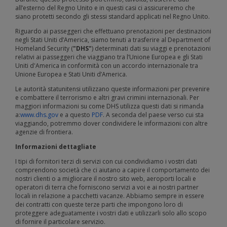
all’esterno del Regno Unito e in questi casi ci assicureremo che
siano protetti secondo gli stessi standard applicati nel Regno Unito.
Riguardo ai passeggeri che effettuano prenotazioni per destinazioni
negli Stati Uniti d’America, siamo tenuti a trasferire al Department of
Homeland Security (
"DHS"
) determinati dati su viaggi e prenotazioni
relativi ai passeggeri che viaggiano tra l’Unione Europea e gli Stati
Uniti d'America in conformità con un accordo internazionale tra
Unione Europea e Stati Uniti d’America.
Le autorità statunitensi utilizzano queste informazioni per prevenire
e combattere il terrorismo e altri gravi crimini internazionali. Per
maggiori informazioni su come DHS utilizza questi dati si rimanda
a:
www.dhs.gov
e a questo
PDF
. A seconda del paese verso cui sta
viaggiando, potremmo dover condividere le informazioni con altre
agenzie di frontiera.
Informazioni dettagliate
I tipi di fornitori terzi di servizi con cui condividiamo i vostri dati
comprendono società che ci aiutano a capire il comportamento dei
nostri clienti o a migliorare il nostro sito web, aeroporti locali e
operatori di terra che forniscono servizi a voi e ai nostri partner
locali in relazione a pacchetti vacanze. Abbiamo sempre in essere
dei contratti con queste terze parti che impongono loro di
proteggere adeguatamente i vostri dati e utilizzarli solo allo scopo
di fornire il particolare servizio.