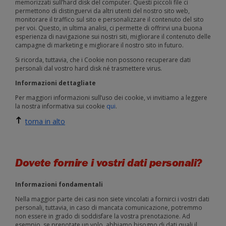
memorizzati sull’hard disk del computer. Questi piccoli file ci
permettono di distinguervi da altri utenti del nostro sito web,
monitorare il traffico sul sito e personalizzare il contenuto del sito
per voi. Questo, in ultima analisi, ci permette di offrirvi una buona
esperienza di navigazione sui nostri siti, migliorare il contenuto delle
campagne di marketing e migliorare il nostro sito in futuro.
Si ricorda, tuttavia, che i Cookie non possono recuperare dati
personali dal vostro hard disk né trasmettere virus.
Informazioni dettagliate
Per maggiori informazioni sull’uso dei cookie, vi invitiamo a leggere
la nostra informativa sui cookie
qui
.
torna in alto
Dovete fornire i vostri dati personali?
Informazioni fondamentali
Nella maggior parte dei casi non siete vincolati a fornirci i vostri dati
personali, tuttavia, in caso di mancata comunicazione, potremmo
non essere in grado di soddisfare la vostra prenotazione. Ad
esempio, se prenotate un volo, abbiamo bisogno di dati quali il