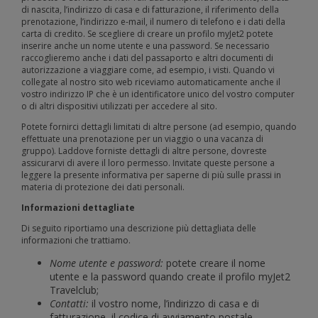
di nascita, l’indirizzo di casa e di fatturazione, il riferimento della
prenotazione, l’indirizzo e-mail, il numero di telefono e i dati della
carta di credito. Se scegliere di creare un profilo myJet2 potete
inserire anche un nome utente e una password. Se necessario
raccoglieremo anche i dati del passaporto e altri documenti di
autorizzazione a viaggiare come, ad esempio, i visti. Quando vi
collegate al nostro sito web riceviamo automaticamente anche il
vostro indirizzo IP che è un identificatore unico del vostro computer
o di altri dispositivi utilizzati per accedere al sito.
Potete fornirci dettagli limitati di altre persone (ad esempio, quando
effettuate una prenotazione per un viaggio o una vacanza di
gruppo). Laddove forniste dettagli di altre persone, dovreste
assicurarvi di avere il loro permesso. Invitate queste persone a
leggere la presente informativa per saperne di più sulle prassi in
materia di protezione dei dati personali.
Informazioni dettagliate
Di seguito riportiamo una descrizione più dettagliata delle
informazioni che trattiamo.
Nome utente e password:
potete creare il nome
utente e la password quando create il profilo myJet2
Travelclub;
Contatti:
il vostro nome, l’indirizzo di casa e di
fatturazione, il codice di avviamento postale,