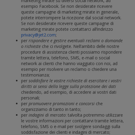
marketing mirate su diversi social network, ad
esempio Facebook. Se non desiderate ricevere
queste campagne di marketing mirate in generale,
potete interrompere la ricezione dal social network.
Se non desiderate ricevere queste campagne di
marketing mirate potete contattarci all’indirizzo
privacy@jet2.com
;
per
rispondere e gestire eventuali reclami o domande
o richieste
che ci rivolgete. Nell’ambito delle nostre
procedure di assistenza clienti possiamo rispondere
tramite lettera, telefono, SMS, e-mail o social
network ai clienti che hanno viaggiato con noi, ad
esempio per risolvere un reclamo o chiedere una
testimonianza;
per
soddisfare le vostre richieste di esercitare i vostri
diritti ai sensi della legge sulla protezione dei dati
chiedendo, ad esempio, di accedere ai vostri dati
personali;
per
promuovere promozioni e concorsi
che
organizziamo di tanto in tanto;
per
indagini di mercato
: talvolta potremmo utilizzare
le vostre informazioni per contattarvi tramite lettera,
telefono, SMS o e-mail per svolgere sondaggi sulla
soddisfazione dei clienti e indagini di mercato;