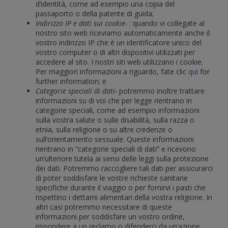
d’identità, come ad esempio una copia del
passaporto o della patente di guida;
Indirizzo IP e dati sui cookie-
: quando vi collegate al
nostro sito web riceviamo automaticamente anche il
vostro indirizzo IP che è un identificatore unico del
vostro computer o di altri dispositivi utilizzati per
accedere al sito. I nostri siti web utilizzano i cookie.
Per maggiori informazioni a riguardo, fate clic
qui
for
further information; e
Categorie speciali di dati-
potremmo inoltre trattare
informazioni su di voi che per legge rientrano in
categorie speciali, come ad esempio informazioni
sulla vostra salute o sulle disabilità, sulla razza o
etnia, sulla religione o su altre credenze o
sull’orientamento sessuale. Queste informazioni
rientrano in “categorie speciali di dati” e ricevono
un’ulteriore tutela ai sensi delle leggi sulla protezione
dei dati. Potremmo raccogliere tali dati per assicurarci
di poter soddisfare le vostre richieste sanitarie
specifiche durante il viaggio o per fornirvi i pasti che
rispettino i dettami alimentari della vostra religione. In
altri casi potremmo necessitare di queste
informazioni per soddisfare un vostro ordine,
rispondere a un reclamo o difenderci da un’azione