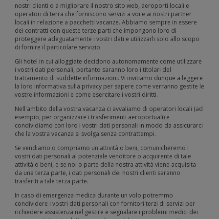
nostri clienti o a migliorare il nostro sito web, aeroporti locali e
operatori di terra che forniscono servizi a voi e ai nostri partner
locali in relazione a pacchetti vacanze. Abbiamo sempre in essere
dei contratti con queste terze parti che impongono loro di
proteggere adeguatamente i vostri dati e utilizzarli solo allo scopo
di fornire il particolare servizio.
Gli hotel in cui alloggiate decidono autonomamente come utilizzare
i vostri dati personali, pertanto saranno loro i titolari del
trattamento di suddette informazioni. Vi invitiamo dunque a leggere
la loro informativa sulla privacy per sapere come verranno gestite le
vostre informazioni e come esercitare i vostri diritti.
Nell'ambito della vostra vacanza ci avvaliamo di operatori locali (ad
esempio, per organizzare i trasferimenti aeroportuali) e
condividiamo con loro i vostri dati personali in modo da assicurarci
che la vostra vacanza si svolga senza contrattempi.
Se vendiamo o compriamo un'attività o beni, comunicheremo i
vostri dati personali al potenziale venditore o acquirente di tale
attività o beni, e se noi o parte della nostra attività viene acquisita
da una terza parte, i dati personali dei nostri clienti saranno
trasferiti a tale terza parte.
In caso di emergenza medica durante un volo potremmo
condividere i vostri dati personali con fornitori terzi di servizi per
richiedere assistenza nel gestire e segnalare i problemi medici dei