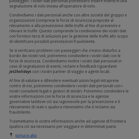
passeggeri. I vostri dati personali potrebbero essere inseriti in una
segnalazione di volo inviata all’operatore di volo.
Condividiamo i dati personali anche con altre società del gruppo e
organizzazioni (comprese le forze di sicurezza) preposte al
rilevamento e alla prevenzione delle truffe al fine di prevenire e
rilevare le truffe. Questo comprende la condivisione dei vostri dati
con fornitori terzi di soluzioni per la gestione delle truffe allo scopo
di identificare possibili prenotazioni fraudolente.
Se si verificano problemi con passeggeri che creano disturbo a
bordo dei nostri voli, potremmo condividere i vostri dati con le
forze di sicurezza. Condividiamo inoltre i vostri dati personali in
caso di segnalazioni di eventi, reclami e feedback riguardanti
Jet2holidays
con i nostri partner di viaggio e agenti locali.
Al fine di valutare e difendere eventuali azioni legali intraprese
contro di noi, potremmo condividere i vostri dati personali con i
nostri consulenti legali e gestori di sinistri. Potremmo condividere le
vostre informazioni con le forze di sicurezza e le agenzie
governative laddove ciò sia ragionevole per la prevenzione e il
rilevamento di reati o qualora ritenessimo che il reclamo sia
fraudolento.
Trasmettiamo le vostre informazioni anche ad agenzie di frontiera
qualora ciò sia necessario per viaggiare in determinati paesi.
torna in alto