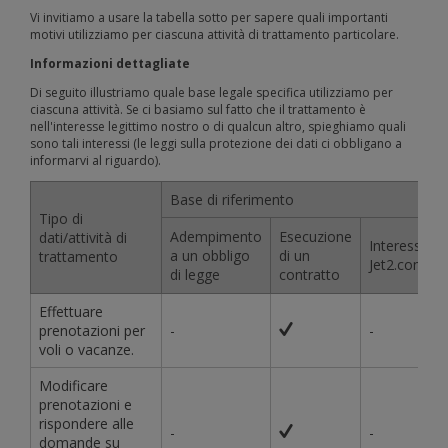
Vi invitiamo a usare la tabella sotto per sapere quali importanti
motivi utilizziamo per ciascuna attività di trattamento particolare.
Informazioni dettagliate
Di seguito illustriamo quale base legale specifica utilizziamo per
ciascuna attività. Se ci basiamo sul fatto che il trattamento è
nell'interesse legittimo nostro o di qualcun altro, spieghiamo quali
sono tali interessi (le leggi sulla protezione dei dati ci obbligano a
informarvi al riguardo).
Base di riferimento
Tipo di
Adempimento
Esecuzione
dati/attività di
Interessi leg
a un obbligo
di un
trattamento
Jet2.com/Je
di legge
contratto
Effettuare
prenotazioni per
-
-
voli o vacanze.
Modificare
prenotazioni e
rispondere alle
-
-
domande su