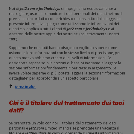
Noi di
Jet2.com
e
Jet2holidays
ci impegniamo esclusivamente a
raccogliere, usare e comunicare i dati personali dei clienti nei modi
previsti e concordati o come richiesto o consentito dalla legge. La
presente informativa spiega come utilizziamo le informazioni dei
clienti e si applica a tutti i clienti di
Jet2.com
e
Jet2holidays
e ai
visitatori delle nostre app e dei nostri siti (collettivamente i nostri
“siti”).
Sappiamo che non tutti hanno bisogno o vogliono sapere come
usiamo le loro informazioni con lo stesso livello di precisione, per
questo motivo abbiamo creato due livelli di informazioni. Se
desiderate sapere solo le nozioni di base, vi invitiamo a leggere la
sezione “informazioni fondamentali” per ciascun argomento. Se
invece volete saperne di più, potete leggere la sezione “informazioni
dettagliate” per approfondire un aspetto particolare.
torna in alto
Chi è il titolare del trattamento dei tuoi
dati?
Se prenotate un volo con noi, il titolare del trattamento dei dati
personali è
Jet2.com
Limited, mentre se prenotate una vacanza il
titolare è
Jet2holidays
. In caso di domande su questa informativa vi