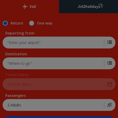
Voli
Jet2holidays
Return
One way
Departing from
Destination
Travel Dates
Passengers
2 Adults