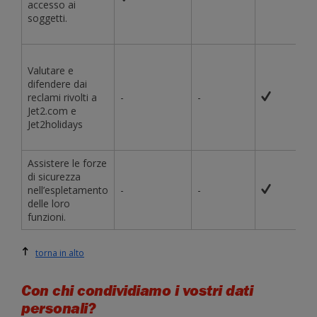
accesso ai
soggetti.
Valutare e
difendere dai
reclami rivolti a
-
-
Jet2.com e
Jet2holidays
Assistere le forze
di sicurezza
nell’espletamento
-
-
delle loro
funzioni.
torna in alto
Con chi condividiamo i vostri dati
personali?