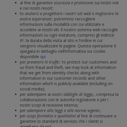
al fine di garantire
sicurezza e protezione
sui nostri voli
e nei nostri resort;
to
aiutarci a progettare i nostri siti web e migliorare la
vostra esperienza:
: potremmo raccogliere
informazioni sulla modalità con cui utilizzate e
accedete ai nostri siti. Il nostro sistema web raccoglie
informazioni su ogni visitatore, compresi gli indirizzi
IP, la durata della visita al sito e l’ordine in cui
vengono visualizzate le pagine. Questa operazione è
spiegata in dettaglio nell’informativa sui cookie
disponibile
qui
per
prevenire le truffe:
: to protect our customers and
us from fraud and theft, we may look at information
that we get from identity checks along with
information in our customer records and other
information which is publicly available (including on
social media);
per adempiere ai
nostri obblighi di legge,
, compresa la
collaborazione con le autorità regolatorie e per i
nostri scopi di revisione interna;;
per
adempiere alle leggi e alle norme vigenti;
;
per
scopi formativi e qualitativI
al fine di continuare a
garantire lo standard di servizio che i clienti si
aspettano da noi;