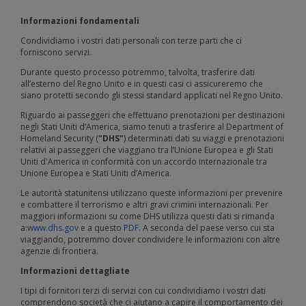
Informazioni fondamentali
Condividiamo i vostri dati personali con terze parti che ci
forniscono servizi.
Durante questo processo potremmo, talvolta, trasferire dati
all’esterno del Regno Unito e in questi casi ci assicureremo che
siano protetti secondo gli stessi standard applicati nel Regno Unito.
Riguardo ai passeggeri che effettuano prenotazioni per destinazioni
negli Stati Uniti d’America, siamo tenuti a trasferire al Department of
Homeland Security (
"DHS"
) determinati dati su viaggi e prenotazioni
relativi ai passeggeri che viaggiano tra l’Unione Europea e gli Stati
Uniti d'America in conformità con un accordo internazionale tra
Unione Europea e Stati Uniti d’America.
Le autorità statunitensi utilizzano queste informazioni per prevenire
e combattere il terrorismo e altri gravi crimini internazionali. Per
maggiori informazioni su come DHS utilizza questi dati si rimanda
a:
www.dhs.gov
e a questo
PDF
. A seconda del paese verso cui sta
viaggiando, potremmo dover condividere le informazioni con altre
agenzie di frontiera.
Informazioni dettagliate
I tipi di fornitori terzi di servizi con cui condividiamo i vostri dati
comprendono società che ci aiutano a capire il comportamento dei