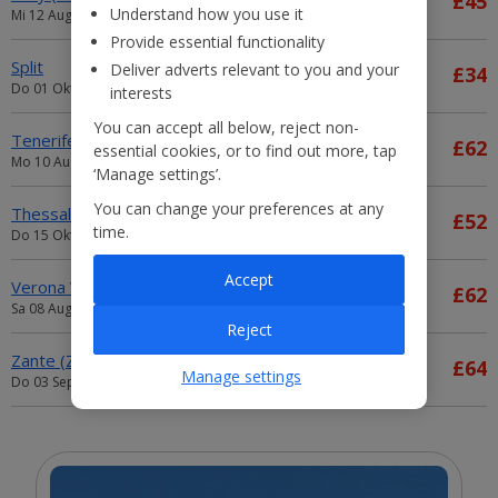
£45
Understand how you use it
Mi 12 August 2026
Provide essential functionality
Split
Deliver adverts relevant to you and your
£34
Do 01 Oktober 2026
interests
You can accept all below, reject non-
Tenerife South TFS
£62
essential cookies, or to find out more, tap
Mo 10 August 2026
‘Manage settings’.
You can change your preferences at any
Thessaloniki
£52
time.
Do 15 Oktober 2026
Accept
Verona VRN
£62
Sa 08 August 2026
Reject
Zante (Zakynthos) ZTH
£64
Manage settings
Do 03 September 2026