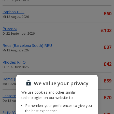
Paphos PFO
£60
Mi 12 August 2026
Preveza
£102
Di 22 September 2026
Reus (Barcelona South) REU
£37
Mi 12 August 2026
Rhodes RHO
£42
Di 11 August 2026
Rome (Fiumicino) FCO
£59
We value your privacy
Mo 10 August 2026
We use cookies and other similar
Santorini
£70
technologies on our website to:
Do 13 August 2026
Remember your preferences to give you
the best experience
Sicily (Catania)