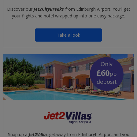
Discover our
Jet2CityBreaks
from Edinburgh Airport. You’ll get
your flights and hotel wrapped up into one easy package.
Take a look
Only
£60
pp
deposit
Snap up a
Jet2Villas
getaway from Edinburgh Airport and you