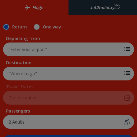
Flüge
Jet2holidays
Return
One way
Departing from
Destination
Travel Dates
Passengers
2 Adults