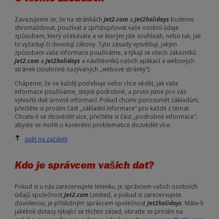
Zavazujeme se, že na stránkách
Jet2.com
a
Jet2holidays
budeme
shromažďovat, používat a zpřístupňovat vaše osobní údaje
způsobem, který očekáváte a se kterým jste souhlasili, nebo tak, jak
to vyžadují či dovolují zákony. Tyto zásady vysvětlují, jakým
způsobem vaše informace používáme, a týkají se všech zákazníků
Jet2.com
a
Jet2holidays
a návštěvníků našich aplikací a webových
stránek (souhrnně nazývaných „webové stránky“).
Chápeme, že ne každý potřebuje nebo chce vědět, jak vaše
informace používáme, stejně podrobně, a proto jsme pro vás
vytvořili dvě úrovně informací. Pokud chcete porozumět základům,
přečtěte si prosím část „základní informace“ pro každé z témat.
Chcete-li se dozvědět více, přečtěte si část „podrobné informace“,
abyste se mohli o konkrétní problematice dozvědět více.
zpět na začátek
Kdo je správcem vašich dat?
Pokud si u nás zarezervujete letenku, je správcem vašich osobních
údajů společnost
Jet2.com
Limited, a pokud si zarezervujete
dovolenou, je příslušným správcem společnost
Jet2holidays
. Máte-li
jakékoli dotazy týkající se těchto zásad, obraťte se prosím na