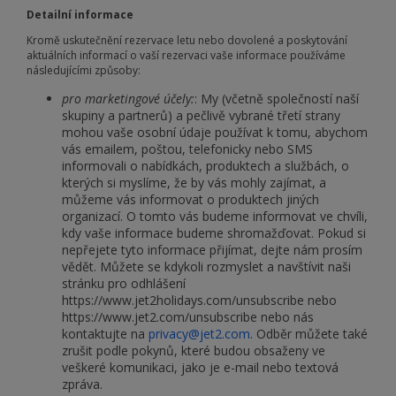
Detailní informace
Kromě uskutečnění rezervace letu nebo dovolené a poskytování
aktuálních informací o vaší rezervaci vaše informace používáme
následujícími způsoby:
pro marketingové účely:
: My (včetně společností naší
skupiny a partnerů) a pečlivě vybrané třetí strany
mohou vaše osobní údaje používat k tomu, abychom
vás emailem, poštou, telefonicky nebo SMS
informovali o nabídkách, produktech a službách, o
kterých si myslíme, že by vás mohly zajímat, a
můžeme vás informovat o produktech jiných
organizací. O tomto vás budeme informovat ve chvíli,
kdy vaše informace budeme shromažďovat. Pokud si
nepřejete tyto informace přijímat, dejte nám prosím
vědět. Můžete se kdykoli rozmyslet a navštívit naši
stránku pro odhlášení
https://www.jet2holidays.com/unsubscribe nebo
https://www.jet2.com/unsubscribe nebo nás
kontaktujte na
privacy@jet2.com
. Odběr můžete také
zrušit podle pokynů, které budou obsaženy ve
veškeré komunikaci, jako je e-mail nebo textová
zpráva.