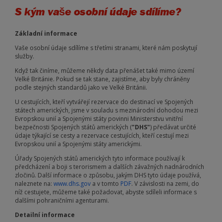
S kým vaše osobní údaje sdílíme?
Základní informace
Vaše osobní údaje sdílíme s třetími stranami, které nám poskytují
služby.
Když tak činíme, můžeme někdy data přenášet také mimo území
Velké Británie. Pokud se tak stane, zajistíme, aby byly chráněny
podle stejných standardů jako ve Velké Británii.
U cestujících, kteří vytvářejí rezervace do destinací ve Spojených
státech amerických, jsme v souladu s mezinárodní dohodou mezi
Evropskou unií a Spojenými státy povinni Ministerstvu vnitřní
bezpečnosti Spojených států amerických (
"DHS"
) předávat určité
údaje týkající se cesty a rezervace cestujících, kteří cestují mezi
Evropskou unií a Spojenými státy americkými.
Úřady Spojených států amerických tyto informace používají k
předcházení a boji s terorismem a dalších závažných nadnárodních
zločinů. Další informace o způsobu, jakým DHS tyto údaje používá,
naleznete na:
www.dhs.gov
a v tomto
PDF
. V závislosti na zemi, do
níž cestujete, můžeme také požadovat, abyste sdíleli informace s
dalšími pohraničními agenturami.
Detailní informace