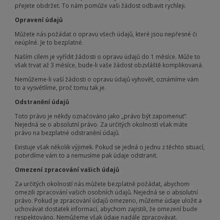
přejete obdržet. To nám pomůže vaši žádost odbavit rychleji.
Opravení údajů
Můžete nás požádat o opravu všech údajů, které jsou nepřesné či
neúplné. Je to bezplatné.
Naším cílem je vyřídit žádosti o opravu údajů do 1 měsíce. Může to
však trvat až 3 měsíce, bude-li vaše žádost obzvláště komplikovaná.
Nemůžeme-li vaší žádosti o opravu údajů vyhovět, oznámíme vám
to a vysvětlíme, proč tomu tak je.
Odstranění údajů
Toto právo je někdy označováno jako „právo být zapomenut“.
Nejedná se o absolutní právo. Za určitých okolností však máte
právo na bezplatné odstranění údajů.
Existuje však několik výjimek. Pokud se jedná o jednu z těchto situací,
potvrdíme vám to a nemusíme pak údaje odstranit.
Omezení zpracování vašich údajů
Za určitých okolností nás můžete bezplatně požádat, abychom
omezili zpracování vašich osobních údajů. Nejedná se o absolutní
právo. Pokud je zpracování údajů omezeno, můžeme údaje uložit a
uchovávat dostatek informací, abychom zajistili, že omezení bude
respektováno. Nemůžeme však údaje nadále zpracovávat.