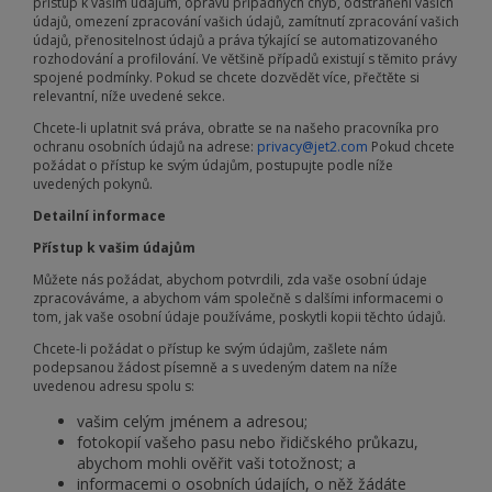
přístup k vašim údajům, opravu případných chyb, odstranění vašich
údajů, omezení zpracování vašich údajů, zamítnutí zpracování vašich
údajů, přenositelnost údajů a práva týkající se automatizovaného
rozhodování a profilování. Ve většině případů existují s těmito právy
spojené podmínky. Pokud se chcete dozvědět více, přečtěte si
relevantní, níže uvedené sekce.
Chcete-li uplatnit svá práva, obraťte se na našeho pracovníka pro
ochranu osobních údajů na adrese:
privacy@jet2.com
Pokud chcete
požádat o přístup ke svým údajům, postupujte podle níže
uvedených pokynů.
Detailní informace
Přístup k vašim údajům
Můžete nás požádat, abychom potvrdili, zda vaše osobní údaje
zpracováváme, a abychom vám společně s dalšími informacemi o
tom, jak vaše osobní údaje používáme, poskytli kopii těchto údajů.
Chcete-li požádat o přístup ke svým údajům, zašlete nám
podepsanou žádost písemně a s uvedeným datem na níže
uvedenou adresu spolu s:
vašim celým jménem a adresou;
fotokopií vašeho pasu nebo řidičského průkazu,
abychom mohli ověřit vaši totožnost; a
informacemi o osobních údajích, o něž žádáte