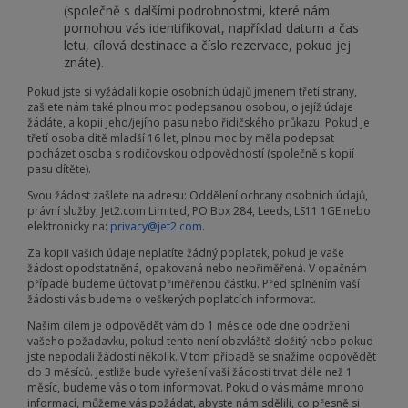
(společně s dalšími podrobnostmi, které nám
pomohou vás identifikovat, například datum a čas
letu, cílová destinace a číslo rezervace, pokud jej
znáte).
Pokud jste si vyžádali kopie osobních údajů jménem třetí strany,
zašlete nám také plnou moc podepsanou osobou, o jejíž údaje
žádáte, a kopii jeho/jejího pasu nebo řidičského průkazu. Pokud je
třetí osoba dítě mladší 16 let, plnou moc by měla podepsat
pocházet osoba s rodičovskou odpovědností (společně s kopií
pasu dítěte).
Svou žádost zašlete na adresu: Oddělení ochrany osobních údajů,
právní služby, Jet2.com Limited, PO Box 284, Leeds, LS11 1GE nebo
elektronicky na:
privacy@jet2.com
.
Za kopii vašich údaje neplatíte žádný poplatek, pokud je vaše
žádost opodstatněná, opakovaná nebo nepřiměřená. V opačném
případě budeme účtovat přiměřenou částku. Před splněním vaší
žádosti vás budeme o veškerých poplatcích informovat.
Našim cílem je odpovědět vám do 1 měsíce ode dne obdržení
vašeho požadavku, pokud tento není obzvláště složitý nebo pokud
jste nepodali žádostí několik. V tom případě se snažíme odpovědět
do 3 měsíců. Jestliže bude vyřešení vaší žádosti trvat déle než 1
měsíc, budeme vás o tom informovat. Pokud o vás máme mnoho
informací, můžeme vás požádat, abyste nám sdělili, co přesně si