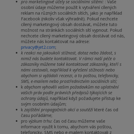
pro marketingové účely se sociálními sítěmi:
: Vaše
osobní údaje můžeme použít k vytváření cílených
reklam na různých sociálních sítích, jako je například
Facebook (nikoliv však výhradně). Pokud nechcete
cílený marketingový obsah dostávat, můžete tuto
možnost na stránkách sociálních sítí vypnout. Pokud
nechcete cílený marketingový obsah dostávat od nás,
můžete nás kontaktovat na adrese:
privacy@jet2.com
;
k reakci na jakoukoli stížnost, dotaz nebo žádost, s
nimiž nás budete kontaktovat. V rámci naší péče o
zákazníky můžeme také kontaktovat zákazníky, kteří s
námi cestovali, například k vyřešení stížnosti nebo
abychom si vyžádali recenzi, a to poštou, telefonicky,
SMS, e-mailem nebo prostřednictvím sociálních sítí;
k
abychom vyhověli vašim požadavkům na uplatnění
vašich práv podle právních předpisů týkajících se
ochrany údajů,
například když požadujete přístup ke
svým osobním údajům;
k
zajištění propagačních akcí a soutěží
které čas od
času pořádáme;
pro
výzkum trhu
: čas od času můžeme vaše
informace využít k tomu, abychom vás poštou,
telefonicky, SMS nebo e-mailem kontaktovali z