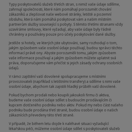
Typy poskytovatelů služeb třetích stran, s nimiž vaše údaje sdílíme,
zahrnují společnosti, které nám pomáhají porozumět chování
zákazníků a zlepšovat naše webové stránky, letiště a pozemní
obsluhu, která nám pomáhá poskytovat vám a našim místním
partnerům služby související s pobyty. S těmito třetími stranami vždy
uzavíráme smlouvy, které vyžadují, aby vaše údaje byly řádně
chráněny a používány pouze pro účely poskytování dané služby.
Jestliže si hotely, ve kterých jste ubytováni, samy rozhodují o tom,
jakým způsobem vaše osobní údaje používají, budou správci těchto
informací právě ony. Abyste porozuměli tomu, jakým způsobem
vaše informace používají a jakým způsobem můžete uplatnit svá
práva, doporučujeme vám přečíst si jejich zásady ochrany osobních
údajů.
V rámci zajištění vaší dovolené spolupracujeme s místními
provozovateli (například s letištními transfery) a sdílíme s nimi vaše
osobní údaje, abychom tak zajistili hladký průběh vaší dovolené.
Pokud bychom prodali nebo koupili jakoukoli firmu či aktiva,
budeme vaše osobní údaje sdílet s budoucím prodávajícím či
kupcem dotčeného podniku nebo aktiv. Pokud my nebo část našeho
podniku bude prodána třetí straně, budou osobní údaje o našich
zákaznících převedeny této třetí straně.
V případě, že během letu dojde k naléhavé situaci vyžadující
lékařskou péči, můžeme osobní údaje sdílet s poskytovateli služeb