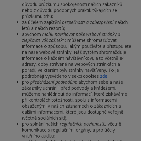
důvodu průzkumu spokojenosti našich zákazníků
nebo z důvodu podobných praktik týkajících se
průzkumu trhu;
za účelem zajištění
bezpečnosti a zabezpečení
našich
letů a našich rezortů;
abychom
mohli navrhovat naše webové stránky a
zlepšovat váš zážitek:
: můžeme shromažďovat
informace o způsobu, jakým používáte a přistupujete
na naše webové stránky. Náš systém shromažďuje
informace o každém návštěvníkovi, a to včetně IP
adresy, doby strávené na webových stránkách a
pořadí, ve kterém byly stránky navštíveny. To je
podrobněji vysvětleno v sekci cookies
zde
pro
předcházení podvodům
: abychom sebe a naše
zákazníky uchránili před podvody a krádežemi,
můžeme nahlédnout do informací, které získáváme
při kontrolách totožnosti, spolu s informacemi
obsaženými v našich záznamech o zákaznících a
dalšími informacemi, které jsou dostupné veřejně
(včetně sociálních sítí);
pro splnění našich
regulačních povinností,
, včetně
komunikace s regulačními orgány, a pro účely
vnitřního auditu;