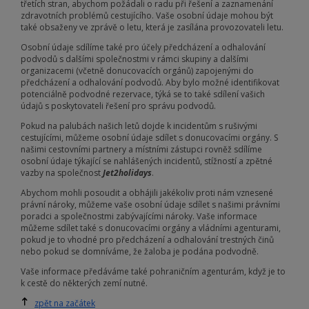
třetích stran, abychom požádali o radu při řešení a zaznamenání
zdravotních problémů cestujícího. Vaše osobní údaje mohou být
také obsaženy ve zprávě o letu, která je zasílána provozovateli letu.
Osobní údaje sdílíme také pro účely předcházení a odhalování
podvodů s dalšími společnostmi v rámci skupiny a dalšími
organizacemi (včetně donucovacích orgánů) zapojenými do
předcházení a odhalování podvodů. Aby bylo možné identifikovat
potenciálně podvodné rezervace, týká se to také sdílení vašich
údajů s poskytovateli řešení pro správu podvodů.
Pokud na palubách našich letů dojde k incidentům s rušivými
cestujícími, můžeme osobní údaje sdílet s donucovacími orgány. S
našimi cestovními partnery a místními zástupci rovněž sdílíme
osobní údaje týkající se nahlášených incidentů, stížností a zpětné
vazby na společnost
Jet2holidays
.
Abychom mohli posoudit a obhájili jakékoliv proti nám vznesené
právní nároky, můžeme vaše osobní údaje sdílet s našimi právními
poradci a společnostmi zabývajícími nároky. Vaše informace
můžeme sdílet také s donucovacími orgány a vládními agenturami,
pokud je to vhodné pro předcházení a odhalování trestných činů
nebo pokud se domníváme, že žaloba je podána podvodně.
Vaše informace předáváme také pohraničním agenturám, když je to
k cestě do některých zemí nutné.
zpět na začátek