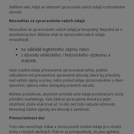
Sdělíme vám, když se omezení zpracování vašich údajů rozhodneme
ukončit.
Nesouhlas se zpracováním vašich údajů
Nesouhlas se zpracováním vašich údajů je bezplatný. Nejedná se o
absolutní právo. Můžete však se zpracování vašich údajů
nesouhlasit:
na základě legitimního zájmu; nebo
z důvodu vědeckého / historického výzkumu a
statistik.
Vaše osobní údaje přestaneme zpracovávat tehdy, jestliže
nebudeme mít přesvědčivé oprávněné důvody, které by převážily
nad vašimi zájmy a právy, nebo pokud údaje zpracováváme s cílem
vytvoření, výkonu nebo obhajoby právních nároků.
Můžete požadovat, abychom přestali vaše údaje používat pro účely
přímého marketingu. Vaši žádost zpracujeme ihned po jejím
obdržení, může však trvat až 14 dní, než toto nabude účinnosti.
Neexistují žádné výjimky ani důvody k zamítnutí.
Přenositelnost dat
Toto vám umožňuje získat a znovu použít osobní údaje pro vlastní
účely v různých službách. Platí to za předpoklady, že jsou splněny