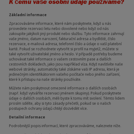
K čemu vaše osobní údaje používáme?
Základní informace
Zpracováváme informace, které nám poskytnete, když u nás
provedete rezervaci letu nebo dovolené nebo když od nás
zakoupíte jakýkoli jiný produkt nebo službu. Tyto informace zahrnují
vaše jméno, datum narození, fakturační adresa a bydliště, číslo
rezervace, e-mailová adresa, telefonní číslo a údaje o vaší platební
kartě. Pokud se rozhodnete vytvořit si profil na myJet2, můžete si
také vytvořit uživatelské jméno a heslo. V případě potřeby budeme
uchovávat také informace o vašem cestovním pase a dalších
cestovních dokladech, jako jsou například víza. Když navštívíte naše
webové stránky, automaticky také získáme vaši IP adresu, která je
jedinečným identifikátorem vašeho počítače nebo jiného zařízení,
které k přístupu na naše stránky používáte.
Můžete nám poskytnout omezené informace o dalších osobách
(např. když vytváříte rezervaci jménem skupiny). Pokud poskytnete
údaje o dalších osobách, měli byste k tomu mít svolení. Těmto lidem
prosím sdělte, aby si tyto zásady přečetli, pokud se o našich
postupech ochrany údajů chtějí dozvědět více.
Detailní informace
Podrobnější popis informací, které zpracováváme, naleznete níže.