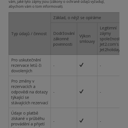
vám, jaké tyto zájmy jsou (zákony o ochraně údajů vyžadují,
abychom vám o tom informovali).
Základ, o nějž se opíráme
Legitimní
Dodržování
zájmy
Typ údajů / činnost
Výkon
zákonné
společnosti
smlouvy
povinnosti
Jet2.com's /
Jet2holidays
Pro uskutečnění
rezervace letů či
-
-
dovolených
Pro změny v
rezervacích a
odpovědi na dotazy
-
-
týkající se
stávajících rezervací
Údaje o platbě
získané v průběhu
-
-
provádění a přijetí