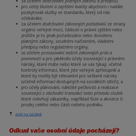
za účelem
dodržování platných zákonů a předpisů
;
pro
účely školení a zajištění kvality
abychom i nadále
poskytovali služby ve standardu, který od nás
očekáváte;
za účelem
dodržování zákonných požadavků
ze strany
orgánů veřejné moci, žádosti o právní zjištění nebo
jestliže je to jinak požadováno nebo dovoleno
platnými zákony, soudními nařízeními, vládními
předpisy nebo regulačními orgány;
za účelem prosazování našich zákonných práv a
povinností
a pro jakékoliv účely související s právními
nároky, které máte nebo které se vás týkají, včetně
kontroly informací, které jste veřejně zpřístupnili a
které by mohly být relevantní pro veškeré nároky
(včetně informací dostupných na sociálních sítích); a
pro účely plánování, náležité pečlivosti a realizace
související s
obchodní transakcí nebo převodu služeb
které ovlivňují zákazníky, například fúze a akvizice či
prodej celého nebo části našeho podniku.
zpět na začátek
Odkud vaše osobní údaje pocházejí?