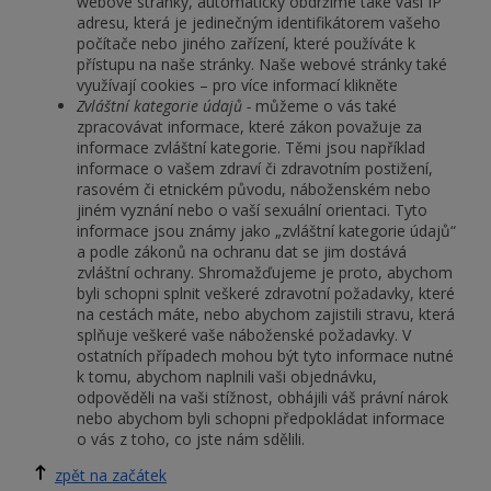
webové stránky, automaticky obdržíme také vaši IP
adresu, která je jedinečným identifikátorem vašeho
počítače nebo jiného zařízení, které používáte k
přístupu na naše stránky. Naše webové stránky také
využívají cookies – pro více informací klikněte
Zvláštní kategorie údajů -
můžeme o vás také
zpracovávat informace, které zákon považuje za
informace zvláštní kategorie. Těmi jsou například
informace o vašem zdraví či zdravotním postižení,
rasovém či etnickém původu, náboženském nebo
jiném vyznání nebo o vaší sexuální orientaci. Tyto
informace jsou známy jako „zvláštní kategorie údajů“
a podle zákonů na ochranu dat se jim dostává
zvláštní ochrany. Shromažďujeme je proto, abychom
byli schopni splnit veškeré zdravotní požadavky, které
na cestách máte, nebo abychom zajistili stravu, která
splňuje veškeré vaše náboženské požadavky. V
ostatních případech mohou být tyto informace nutné
k tomu, abychom naplnili vaši objednávku,
odpověděli na vaši stížnost, obhájili váš právní nárok
nebo abychom byli schopni předpokládat informace
o vás z toho, co jste nám sdělili.
zpět na začátek