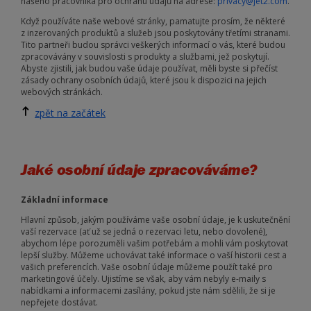
našeho pracovníka pro ochranu údajů na adrese:
privacy@jet2.com
.
Když používáte naše webové stránky, pamatujte prosím, že některé
z inzerovaných produktů a služeb jsou poskytovány třetími stranami.
Tito partneři budou správci veškerých informací o vás, které budou
zpracovávány v souvislosti s produkty a službami, jež poskytují.
Abyste zjistili, jak budou vaše údaje používat, měli byste si přečíst
zásady ochrany osobních údajů, které jsou k dispozici na jejich
webových stránkách.
zpět na začátek
Jaké osobní údaje zpracováváme?
Základní informace
Hlavní způsob, jakým používáme vaše osobní údaje, je k uskutečnění
vaší rezervace (ať už se jedná o rezervaci letu, nebo dovolené),
abychom lépe porozuměli vašim potřebám a mohli vám poskytovat
lepší služby. Můžeme uchovávat také informace o vaší historii cest a
vašich preferencích. Vaše osobní údaje můžeme použít také pro
marketingové účely. Ujistíme se však, aby vám nebyly e-maily s
nabídkami a informacemi zasílány, pokud jste nám sdělili, že si je
nepřejete dostávat.