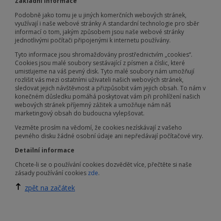
Základní informace
Podobně jako tomu je u jiných komerčních webových stránek,
využívají i naše webové stránky A standardní technologie pro sběr
informací o tom, jakým způsobem jsou naše webové stránky
jednotlivými počítači připojenými k internetu používány.
Tyto informace jsou shromažďovány prostřednictvím „cookies“.
Cookies jsou malé soubory sestávající z písmen a číslic, které
umisťujeme na váš pevný disk. Tyto malé soubory nám umožňují
rozlišit vás mezi ostatními uživateli našich webových stránek,
sledovat jejich návštěvnost a přizpůsobit vám jejich obsah. To nám v
konečném důsledku pomáhá poskytovat vám při prohlížení našich
webových stránek příjemný zážitek a umožňuje nám náš
marketingový obsah do budoucna vylepšovat.
Vezměte prosím na vědomí, že cookies nezískávají z vašeho
pevného disku žádné osobní údaje ani nepředávají počítačové viry.
Detailní informace
Chcete-li se o používání cookies dozvědět více, přečtěte si naše
zásady používání cookies
zde
.
zpět na začátek