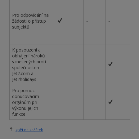
Pro odpovídání na
žádosti o přístup
-
-
subjektů
K posouzení a
obhájení nároků
vznesených proti
-
-
společnostem
Jet2.com a
Jet2holidays
Pro pomoc
donucovacím
orgánům při
-
-
výkonu jejich
funkce
zpět na začátek