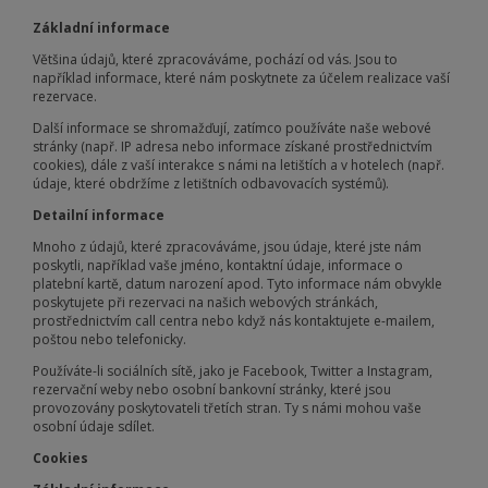
Základní informace
Většina údajů, které zpracováváme, pochází od vás. Jsou to
například informace, které nám poskytnete za účelem realizace vaší
rezervace.
Další informace se shromažďují, zatímco používáte naše webové
stránky (např. IP adresa nebo informace získané prostřednictvím
cookies), dále z vaší interakce s námi na letištích a v hotelech (např.
údaje, které obdržíme z letištních odbavovacích systémů).
Detailní informace
Mnoho z údajů, které zpracováváme, jsou údaje, které jste nám
poskytli, například vaše jméno, kontaktní údaje, informace o
platební kartě, datum narození apod. Tyto informace nám obvykle
poskytujete při rezervaci na našich webových stránkách,
prostřednictvím call centra nebo když nás kontaktujete e-mailem,
poštou nebo telefonicky.
Používáte-li sociálních sítě, jako je Facebook, Twitter a Instagram,
rezervační weby nebo osobní bankovní stránky, které jsou
provozovány poskytovateli třetích stran. Ty s námi mohou vaše
osobní údaje sdílet.
Cookies