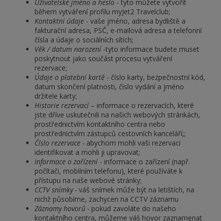
Uživatelské jméno a heslo
- tyto můžete vytvořit
během vytváření profilu myJet2 Travelclub;
Kontaktní údaje
- vaše jméno, adresa bydliště a
fakturační adresa, PSČ, e-mailová adresa a telefonní
čísla a údaje o sociálních sítích;
Věk / datum narození
-tyto informace budete muset
poskytnout jako součást procesu vytváření
rezervace;
Údaje o platební kartě
- číslo karty, bezpečnostní kód,
datum skončení platnosti, číslo vydání a jméno
držitele karty;
Historie rezervací
– informace o rezervacích, které
jste dříve uskutečnili na našich webových stránkách,
prostřednictvím kontaktního centra nebo
prostřednictvím zástupců cestovních kanceláří;;
Číslo rezervace -
abychom mohli vaši rezervaci
identifikovat a mohli ji upravovat;
Informace o zařízení
- informace o zařízení (např.
počítači, mobilním telefonu), které používáte k
přístupu na naše webové stránky;
CCTV snímky -
váš snímek může být na letištích, na
nichž působíme, zachycen na CCTV záznamu
Záznamy hovorů -
pokud zavoláte do našeho
kontaktního centra, můžeme váš hovor zaznamenat