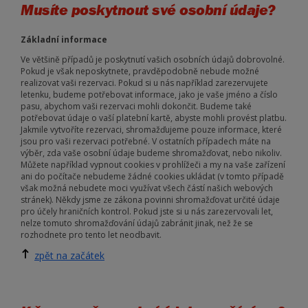
Musíte poskytnout své osobní údaje?
Základní informace
Ve většině případů je poskytnutí vašich osobních údajů dobrovolné.
Pokud je však neposkytnete, pravděpodobně nebude možné
realizovat vaši rezervaci. Pokud si u nás například zarezervujete
letenku, budeme potřebovat informace, jako je vaše jméno a číslo
pasu, abychom vaši rezervaci mohli dokončit. Budeme také
potřebovat údaje o vaší platební kartě, abyste mohli provést platbu.
Jakmile vytvoříte rezervaci, shromažďujeme pouze informace, které
jsou pro vaši rezervaci potřebné. V ostatních případech máte na
výběr, zda vaše osobní údaje budeme shromažďovat, nebo nikoliv.
Můžete například vypnout cookies v prohlížeči a my na vaše zařízení
ani do počítače nebudeme žádné cookies ukládat (v tomto případě
však možná nebudete moci využívat všech částí našich webových
stránek). Někdy jsme ze zákona povinni shromažďovat určité údaje
pro účely hraničních kontrol. Pokud jste si u nás zarezervovali let,
nelze tomuto shromažďování údajů zabránit jinak, než že se
rozhodnete pro tento let neodbavit.
zpět na začátek