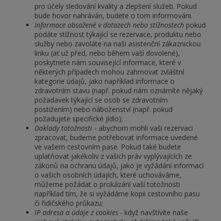
pro účely sledování kvality a zlepšení služeb. Pokud
bude hovor nahráván, budete o tom informováni.
Informace obsažené v dotazech nebo stížnostech
pokud
podáte stížnost týkající se rezervace, produktu nebo
služby nebo zavoláte na naši asistenční zákaznickou
linku (ať už před, nebo během vaší dovolené),
poskytnete nám související informace, které v
některých případech mohou zahrnovat zvláštní
kategorie údajů, jako například informace o
zdravotním stavu (např. pokud nám oznámíte nějaký
požadavek týkající se osob se zdravotním
postižením) nebo náboženství (např. pokud
požadujete specifické jídlo);
Doklady totožnosti
- abychom mohli vaši rezervaci
zpracovat, budeme potřebovat informace uvedené
ve vašem cestovním pase. Pokud také budete
uplatňovat jakékoliv z vašich práv vyplývajících ze
zákonů na ochranu údajů, jako je vyžádání informací
o vašich osobních údajích, které uchováváme,
můžeme požádat o prokázání vaší totožnosti
například tím, že si vyžádáme kopii cestovního pasu
či řidičského průkazu;
IP adresa a údaje z cookies -
když navštívíte naše