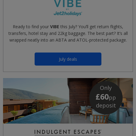
Ready to find your
VIBE
this July? You’ll get return flights,
transfers, hotel stay and 22kg baggage. The best part? It’s all
wrapped neatly into an ABTA and ATOL-protected package.
July deals
Only
£60
pp
deposit