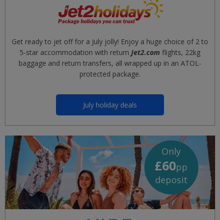
Get ready to jet off for a July jolly! Enjoy a huge choice of 2 to
5-star accommodation with return
Jet2.com
flights, 22kg
baggage and return transfers, all wrapped up in an ATOL-
protected package.
July holiday deals
Only
£60
pp
deposit