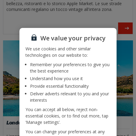
bellezza, ristoranti e lo storico Apple Market. Le sue strade
comunicanti regalano un tocco vintage all'intera zona.
We value your privacy
We use cookies and other similar
technologies on our website to:
Remember your preferences to give you
the best experience
Understand how you use it
Provide essential functionality
Deliver adverts relevant to you and your
interests
You can accept all below, reject non-
essential cookies, or to find out more, tap
‘Manage settings’.
London Eye
You can change your preferences at any