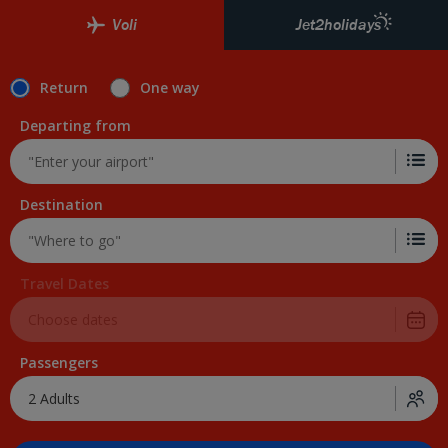
Voli
Jet2holidays
Return
One way
Departing from
Destination
Travel Dates
Passengers
2 Adults