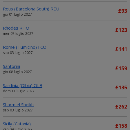
Reus (Barcelona South) REU
£93
gio 01 luglio 2027
Rhodes RHO
£123
mer 07 luglio 2027
Rome (Fiumicino) FCO
£141
sab 03 luglio 2027
Santorini
£159
gio 08 luglio 2027
Sardinia (Olbia) OLB
£135
dom 11 luglio 2027
Sharm el Sheikh
£262
sab 03 luglio 2027
Sicily (Catania)
£158
ven 09 luglio 2027