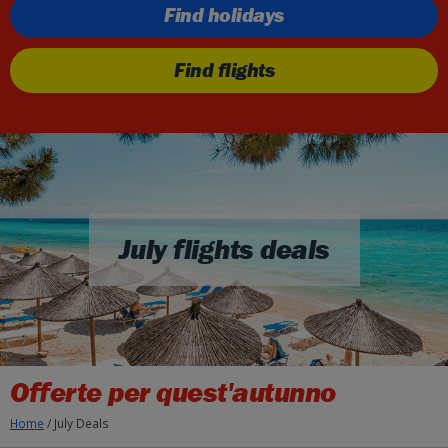
Find holidays
Find flights
July flights deals
Offerte per quest'autunno
Home
/
July Deals