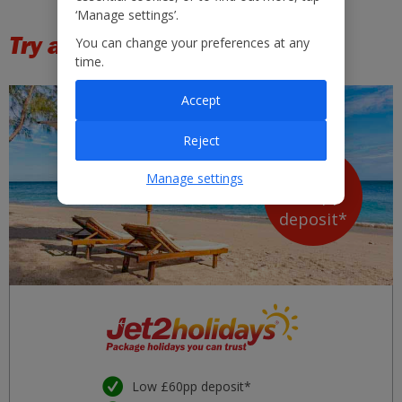
‘Manage settings’.
Try a Group package holiday
You can change your preferences at any
time.
Accept
Reject
Low
Manage settings
£60
pp
deposit*
Low £60pp deposit*