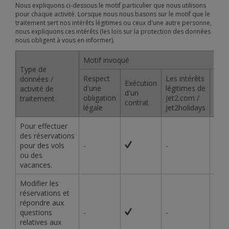
Nous expliquons ci-dessous le motif particulier que nous utilisons
pour chaque activité. Lorsque nous nous basons sur le motif que le
traitement sert nos intérêts légitimes ou ceux d'une autre personne,
nous expliquons ces intérêts (les lois sur la protection des données
nous obligent à vous en informer).
Motif invoqué
Type de
Respect
Les intérêts
données /
Exécution
d'une
légitimes de
activité de
d'un
Con
obligation
Jet2.com /
traitement
contrat
légale
Jet2holidays
Pour effectuer
des réservations
pour des vols
-
-
-
ou des
vacances.
Modifier les
réservations et
répondre aux
questions
-
-
-
relatives aux