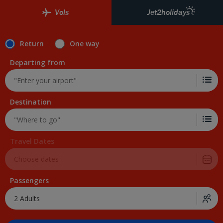
Vols
Jet2holidays
Return
One way
Departing from
Destination
Travel Dates
Passengers
2 Adults