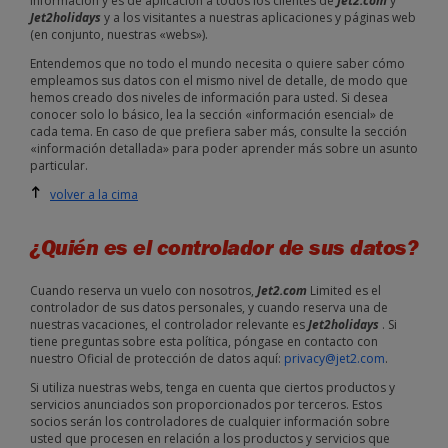
información y es de aplicación a todos los clientes de
Jet2.com
y
Jet2holidays
y a los visitantes a nuestras aplicaciones y páginas web
(en conjunto, nuestras «webs»).
Entendemos que no todo el mundo necesita o quiere saber cómo
empleamos sus datos con el mismo nivel de detalle, de modo que
hemos creado dos niveles de información para usted. Si desea
conocer solo lo básico, lea la sección «información esencial» de
cada tema. En caso de que prefiera saber más, consulte la sección
«información detallada» para poder aprender más sobre un asunto
particular.
volver a la cima
¿Quién es el controlador de sus datos?
Cuando reserva un vuelo con nosotros,
Jet2.com
Limited es el
controlador de sus datos personales, y cuando reserva una de
nuestras vacaciones, el controlador relevante es
Jet2holidays
. Si
tiene preguntas sobre esta política, póngase en contacto con
nuestro Oficial de protección de datos aquí:
privacy@jet2.com
.
Si utiliza nuestras webs, tenga en cuenta que ciertos productos y
servicios anunciados son proporcionados por terceros. Estos
socios serán los controladores de cualquier información sobre
usted que procesen en relación a los productos y servicios que