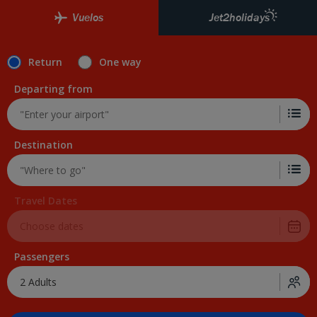
Vuelos
Jet2holidays
Return
One way
Departing from
Destination
Travel Dates
Passengers
2 Adults