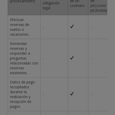
de un
de
procesamiento
obligación
contrato
Jet2.com/
legal
Jet2holidays
Efectuar
reservas de
-
-
vuelos o
vacaciones.
Enmendar
reservas y
responder a
preguntas
-
-
relacionadas con
reservas
existentes.
Datos de pago
recopilados
durante la
-
-
realización y
recepción de
pagos.