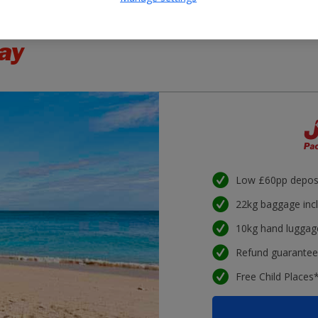
ay
Low £60pp depos
22kg baggage inc
10kg hand luggag
Refund guarante
Free Child Places