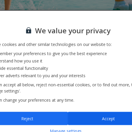
KOSTENLOSER
K
Check-in am
Sit
ngen*
We value your privacy
Flughafen
 cookies and other similar technologies on our website to:
mber your preferences to give you the best experience
liegen
rstand how you use it
ide essential functionality
ver adverts relevant to you and your interests
 geringer Anzahlung, Teilzahlungsmöglichkeiten und kostenloser Name
 accept all below, reject non-essential cookies, or to find out more, 
m alle Einzelheiten Ihrer Reise – ganz einfach bei der Buchung.
 settings’.
n change your preferences at any time.
Telefonische Buchung
uche, um Gruppenflüge zu finden.
Rufen Sie einen unserer freundlic
Gruppenbuchung behilflich.
Reject
Accept
Manage settings