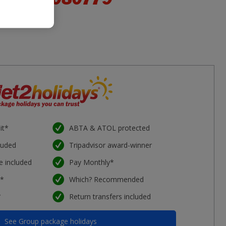
it*
ABTA & ATOL protected
luded
Tripadvisor award-winner
e included
Pay Monthly*
e*
Which? Recommended
*
Return transfers included
See Group package holidays