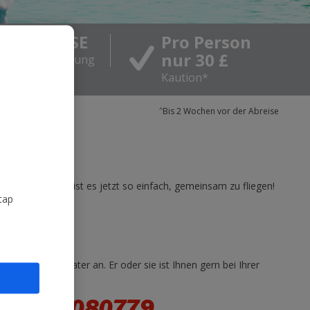
OSTENLOSE
Pro Person
nur 30 £
zplatzreservierung
Kaution*
^
Bis 2 Wochen vor der Abreise
nsänderungen ist es jetzt so einfach, gemeinsam zu fliegen!
tap
hen Verkaufsberater an. Er oder sie ist Ihnen gern bei Ihrer
0800 4080779