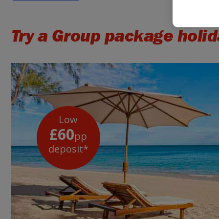
Try a Group package holid
Low
£60
pp
deposit*