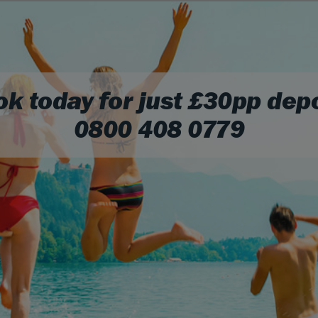
k today for just £30pp dep
0800 408 0779