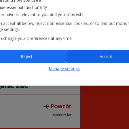
rstand how you use it
28
29
ide essential functionality
ver adverts relevant to you and your interests
 accept all below, reject non-essential cookies, or to find out more, 
= Najniższa cena
 settings’.
£
n change your preferences at any time.
Reject
Accept
Manage settings
gerac EGC
Powrót
Wybierz lot