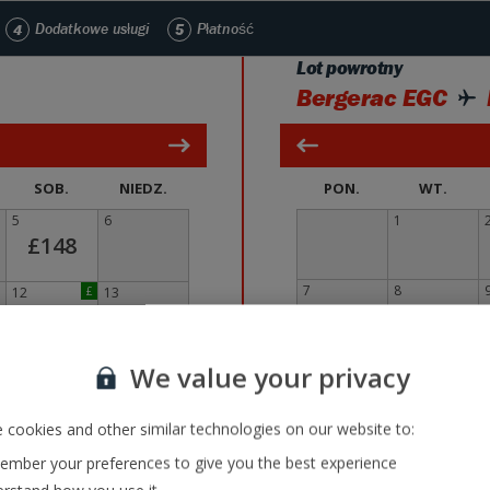
4
Dodatkowe usługi
5
Płatność
Lot powrotny
Bergerac EGC
SOB.
NIEDZ.
PON.
WT.
5
6
1
£148
7
8
12
£
13
£35
14
15
19
£
20
We value your privacy
£35
 cookies and other similar technologies on our website to:
21
22
26
27
mber your preferences to give you the best experience