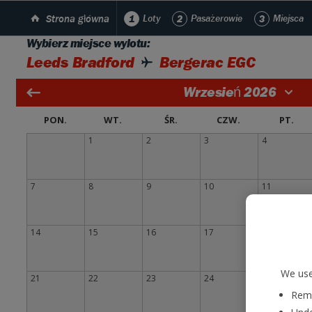
Strona główna
1
Loty
2
Pasażerowie
3
Miejsca
Wybierz miejsce wylotu:
Leeds Bradford
Bergerac EGC
Wrzesień 2026
PON.
WT.
ŚR.
CZW.
PT.
1
2
3
4
7
8
9
10
11
14
15
16
17
18
We use
21
22
23
24
25
Reme