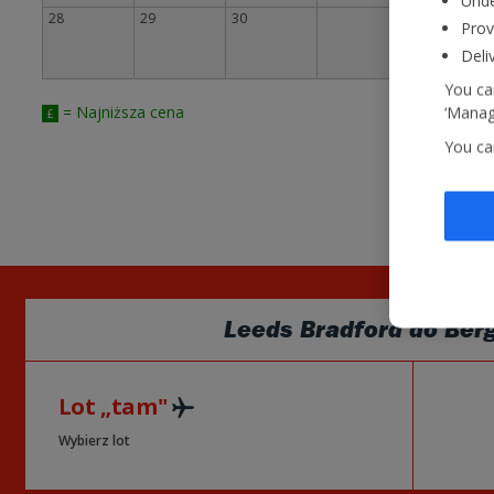
Unde
28
29
30
Prov
Deli
You can
= Najniższa cena
‘Manage
£
You ca
Leeds Bradford
do
Ber
Lot „tam"
Wybierz lot