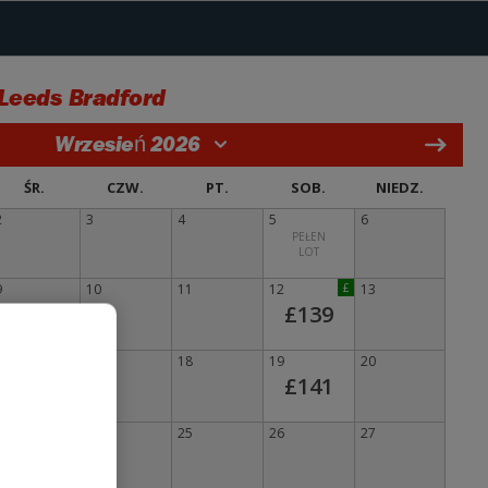
Leeds Bradford
Wrzesień 2026
ŚR.
CZW.
PT.
SOB.
NIEDZ.
2
3
4
5
6
PEŁEN
LOT
9
10
11
12
£
13
£139
16
17
18
19
20
£141
23
24
25
26
27