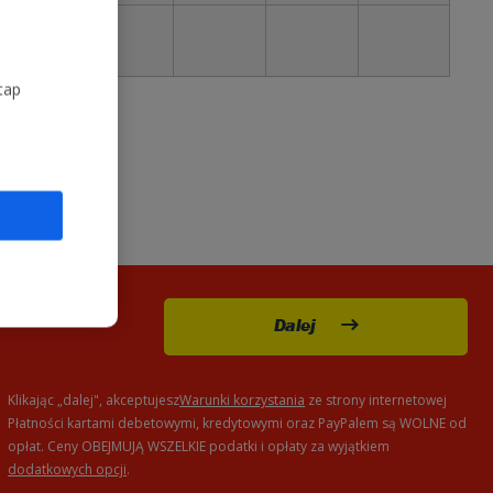
30
tap
Dalej
Klikając „dalej", akceptujesz
Warunki korzystania
ze strony internetowej
Płatności kartami debetowymi, kredytowymi oraz PayPalem są WOLNE od
opłat. Ceny OBEJMUJĄ WSZELKIE podatki i opłaty za wyjątkiem
dodatkowych opcji
.