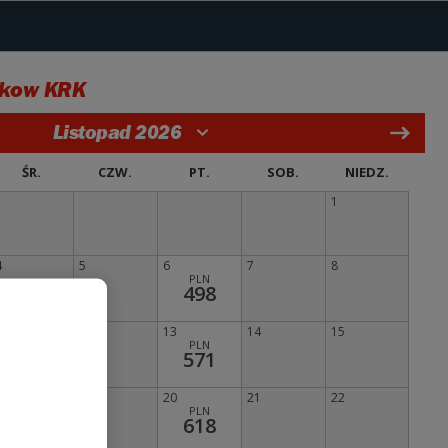
kow KRK
Listopad 2026
ŚR.
CZW.
PT.
SOB.
NIEDZ.
1
4
5
6
7
8
PLN
498
11
12
13
14
15
PLN
571
18
19
20
21
22
PLN
618