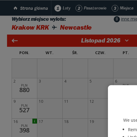
Strona główna
1
Loty
2
Pasażerowie
3
Miejsca
Wybierz miejsce wylotu:
8
inne mi
Krakow KRK
Newcastle
Listopad 2026
PON.
WT.
ŚR.
CZW.
PT.
2
3
4
5
6
PLN
PLN
880
422
9
10
11
12
13
PLN
PLN
527
451
We use
16
£
17
18
19
20
PLN
PLN
398
468
Reme