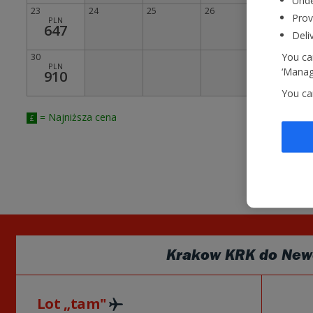
Unde
23
24
25
26
27
Prov
PLN
PLN
647
492
Deli
You can
30
PLN
‘Manage
910
You ca
= Najniższa cena
£
Krakow KRK
do
New
Lot „tam"