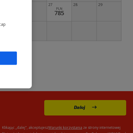
25
26
27
28
29
PLN
785
tap
Dalej
Klikając „dalej", akceptujesz
Warunki korzystania
ze strony internetowej