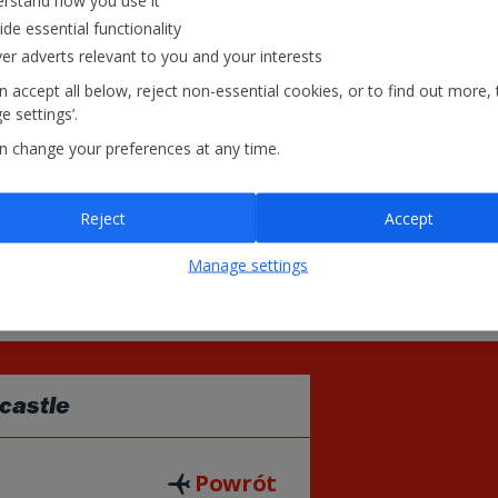
rstand how you use it
28
29
23
£
24
ide essential functionality
PLN
398
ver adverts relevant to you and your interests
 accept all below, reject non-essential cookies, or to find out more, 
30
PLN
 settings’.
724
n change your preferences at any time.
= Najniższa cena
£
Reject
Accept
Manage settings
castle
Powrót