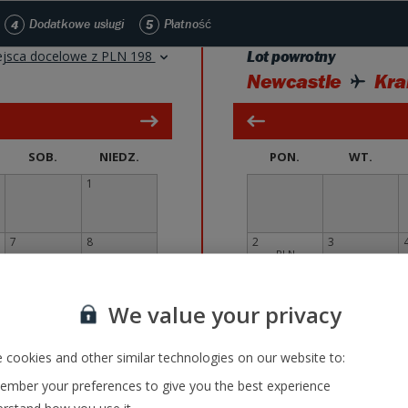
4
Dodatkowe usługi
5
Płatność
ejsca docelowe z PLN 198
Lot powrotny
Newcastle
Kra
SOB.
NIEDZ.
PON.
WT.
1
7
8
2
3
PLN
422
14
15
9
10
We value your privacy
PLN
422
 cookies and other similar technologies on our website to:
21
22
16
£
17
PLN
398
mber your preferences to give you the best experience