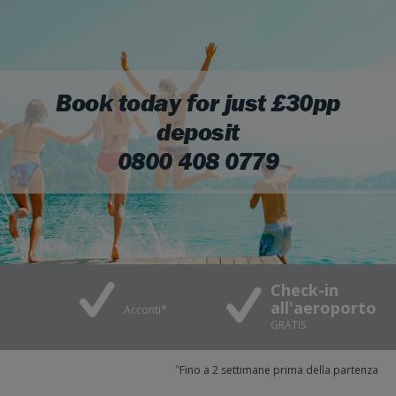
Book today for just £30pp
deposit
0800 408 0779
Check-in
Posti rise
all'aeroporto
ti*
GRATUITAMENT
GRATIS
^
Fino a 2 settimane prima della partenza