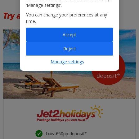
‘Manage settings’.
Try a Group package holiday
You can change your preferences at any
time.
Accept
Reject
Low
Manage settings
£60
pp
deposit*
Low £60pp deposit*