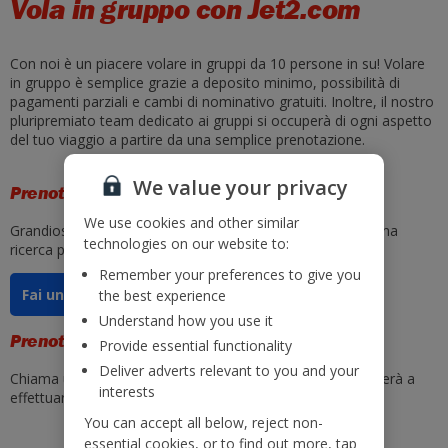
Vola in gruppo con Jet2.com
Con noi è un piacere volare in gruppi da 10 persone in su! Volare
in gruppo è semplice grazie a deposito minimo, possibilità di
pagamenti parziali e cambi di nominativo gratuiti. Inoltre, il nostro
pluripremiato team dedicato ai gruppi si occuperà di ogni aspetto
del tuo viaggio a partire da una semplice prenotazione.
We value your privacy
Prenota online
We use cookies and other similar
Grandioso! Adesso puoi prenotare online. Basta avviare una
technologies on our website to:
ricerca per cercare voli di gruppo.
Remember your preferences to give you
Fai una domanda
the best experience
Understand how you use it
Prenotazioni telefoniche
Provide essential functionality
Deliver adverts relevant to you and your
Chiama uno dei nostri cordiali consulenti di vendita, ti aiuterà a
interests
effettuare una prenotazione di gruppo.
You can accept all below, reject non-
0044 0800 4080779
essential cookies, or to find out more, tap