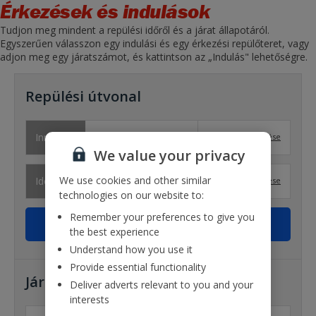
Érkezések és indulások
Tudjon meg mindent a repülési időről és a járat állapotáról.
Egyszerűen válasszon egy indulási és egy érkezési repülőteret, vagy
adjon meg egy járatszámot, és kattintson az „Indulás" lehetőségre.
Repülési útvonal
Innen:
Lista megjelenítése
We value your privacy
We use cookies and other similar
Ide:
Lista megjelenítése
technologies on our website to:
Remember your preferences to give you
the best experience
Understand how you use it
Provide essential functionality
Járatszám
Deliver adverts relevant to you and your
interests