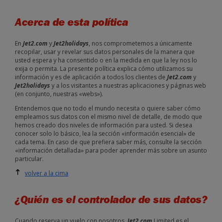
Acerca de esta política
En
Jet2.com
y
Jet2holidays
, nos comprometemos a únicamente
recopilar, usar y revelar sus datos personales de la manera que
usted espera y ha consentido o en la medida en que la ley nos lo
exija o permita. La presente política explica cómo utilizamos su
información y es de aplicación a todos los clientes de
Jet2.com
y
Jet2holidays
y a los visitantes a nuestras aplicaciones y páginas web
(en conjunto, nuestras «webs»).
Entendemos que no todo el mundo necesita o quiere saber cómo
empleamos sus datos con el mismo nivel de detalle, de modo que
hemos creado dos niveles de información para usted. Si desea
conocer solo lo básico, lea la sección «información esencial» de
cada tema. En caso de que prefiera saber más, consulte la sección
«información detallada» para poder aprender más sobre un asunto
particular.
volver a la cima
¿Quién es el controlador de sus datos?
Cuando reserva un vuelo con nosotros,
Jet2.com
Limited es el