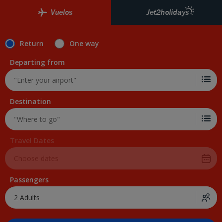
Vuelos
Jet2holidays
Return
One way
Departing from
Destination
Travel Dates
Passengers
2 Adults