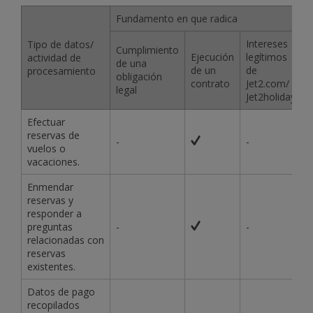
Fundamento en que radica
Intereses
Tipo de datos/
Cumplimiento
Ejecución
legítimos
actividad de
de una
de un
de
procesamiento
obligación
contrato
Jet2.com/
legal
Jet2holidays
Efectuar
reservas de
-
-
vuelos o
vacaciones.
Enmendar
reservas y
responder a
preguntas
-
-
relacionadas con
reservas
existentes.
Datos de pago
recopilados